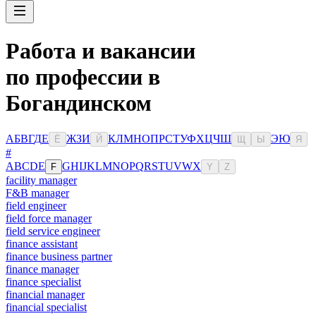
Работа и вакансии
по профессии в
Богандинском
А
Б
В
Г
Д
Е
Ж
З
И
К
Л
М
Н
О
П
Р
С
Т
У
Ф
Х
Ц
Ч
Ш
Э
Ю
Ё
Й
Щ
Ы
Я
#
A
B
C
D
E
G
H
I
J
K
L
M
N
O
P
Q
R
S
T
U
V
W
X
F
Y
Z
facility manager
F&B manager
field engineer
field force manager
field service engineer
finance assistant
finance business partner
finance manager
finance specialist
financial manager
financial specialist