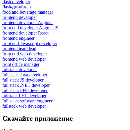
flash developer
flash-дизайнер
food and beverage manager
frontend developer
frontend developer Angular
front end developer AngularJS
frontend developer React
frontend engineer
front end Javascript developer
frontend team lead
front end web developer
frontend web developer
front office manager
fullstack developer
full stack Java developer
full stack JS developer
full stack .NET developer
full stack PHP developer
fullstack PHP developer
full stack software engineer
fullstack web developer
Скачайте приложение