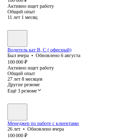
100 000
₽
Активно ищет работу
Общий опыт
11
лет
1
месяц
Водитель кат В, С ( офисный)
Был
вчера
•
Обновлено
6 августа
100 000
₽
Активно ищет работу
Общий опыт
27
лет
8
месяцев
Другие резюме
Ещё 3 резюме
Менеджер по работе с клиентами
26
лет
•
Обновлено
вчера
100 000
₽