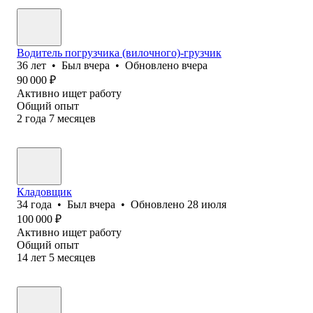
Водитель погрузчика (вилочного)-грузчик
36
лет
•
Был
вчера
•
Обновлено
вчера
90 000
₽
Активно ищет работу
Общий опыт
2
года
7
месяцев
Кладовщик
34
года
•
Был
вчера
•
Обновлено
28 июля
100 000
₽
Активно ищет работу
Общий опыт
14
лет
5
месяцев