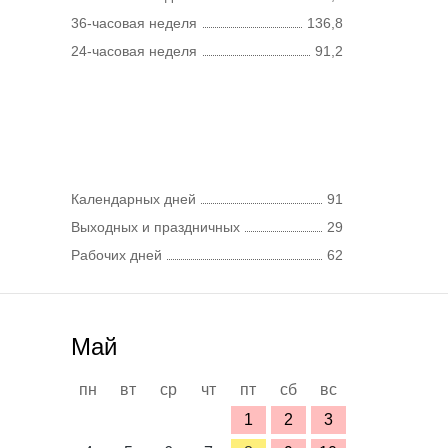
36-часовая неделя
136,8
24-часовая неделя
91,2
Календарных дней
91
Выходных и праздничных
29
Рабочих дней
62
Май
пн
вт
ср
чт
пт
сб
вс
1
2
3