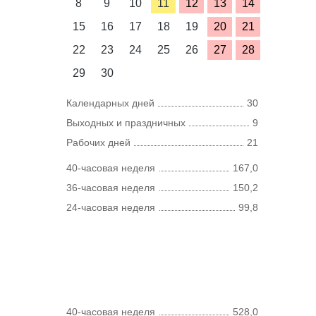
8
9
10
11
12
13
14
15
16
17
18
19
20
21
22
23
24
25
26
27
28
29
30
Календарных дней
30
Выходных и праздничных
9
Рабочих дней
21
40-часовая неделя
167,0
36-часовая неделя
150,2
24-часовая неделя
99,8
40-часовая неделя
528,0