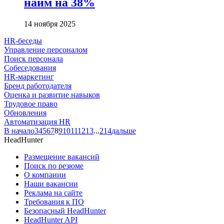
найм на 38%
14 ноября 2025
HR-беседы
Управление персоналом
Поиск персонала
Собеседования
HR-маркетинг
Бренд работодателя
Оценка и развитие навыков
Трудовое право
Обновления
Автоматизация HR
В начало
3
4
5
6
7
8
9
10
11
12
13
...
214
дальше
HeadHunter
Размещение вакансий
Поиск по резюме
О компании
Наши вакансии
Реклама на сайте
Требования к ПО
Безопасный HeadHunter
HeadHunter API