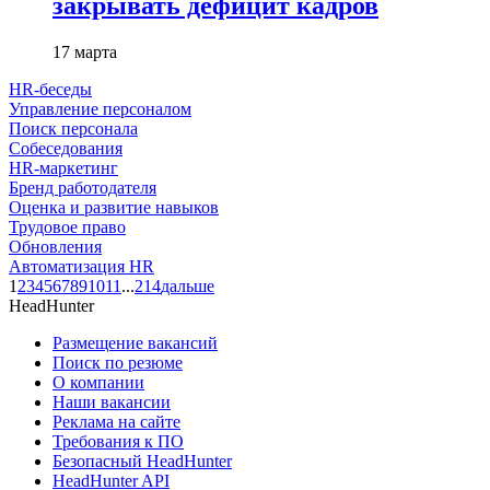
закрывать дефицит кадров
17 марта
HR-беседы
Управление персоналом
Поиск персонала
Собеседования
HR-маркетинг
Бренд работодателя
Оценка и развитие навыков
Трудовое право
Обновления
Автоматизация HR
1
2
3
4
5
6
7
8
9
10
11
...
214
дальше
HeadHunter
Размещение вакансий
Поиск по резюме
О компании
Наши вакансии
Реклама на сайте
Требования к ПО
Безопасный HeadHunter
HeadHunter API