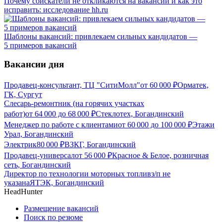
Почему соискатели не откликаются на вакансии и как это
исправить: исследование hh.ru
Шаблоны вакансий: привлекаем сильных кандидатов —
5 примеров вакансий
Вакансии дня
Продавец-консультант, ТЦ "СитиМолл"
от
60 000
₽
Орматек,
ГК, Сургут
Слесарь-ремонтник (на горячих участках
работ)
от
64 000
до
68 000
₽
Стеклотех, Богандинский
Менеджер по работе с клиентами
от
60 000
до
100 000
₽
Этажи
Урал, Богандинский
Электрик
80 000
₽
ВЗКГ, Богандинский
Продавец-универсал
от
56 000
₽
Красное & Белое, розничная
сеть, Богандинский
Директор по технологии моторных топлив
з/п не
указана
ЯТЭК, Богандинский
HeadHunter
Размещение вакансий
Поиск по резюме